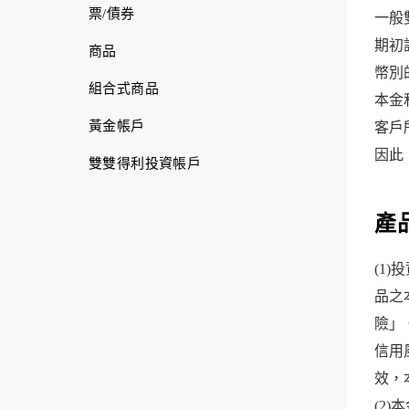
票/債券
一般
期初
商品
幣別
組合式商品
本金
黃金帳戶
客戶
因此
雙雙得利投資帳戶
產
(1
品之
險」
信用
效，
(2