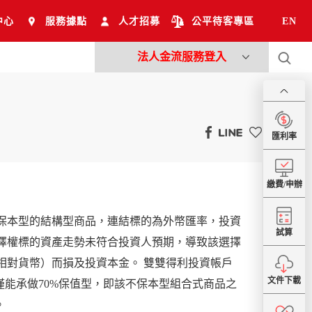
中心
服務據點
人才招募
公平待客專區
EN
法人金流服務登入
匯利率
繳費/申辦
保本型的結構型商品，連結標的為外幣匯率，投資
試算
擇權標的資產走勢未符合投資人預期，導致該選擇
相對貨幣）而損及投資本金。 雙雙得利投資帳戶
文件下載
僅能承做70%保值型，即該不保本型組合式商品之
。