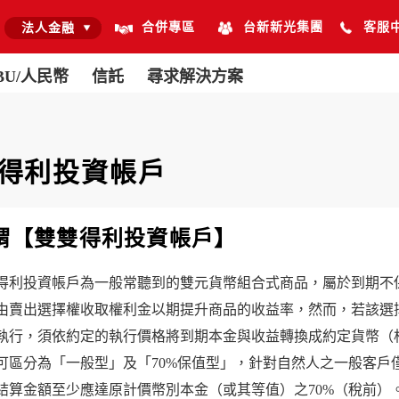
合併專區
台新新光集團
客服
法人金融
BU/人民幣
信託
尋求解決方案
得利投資帳戶
謂【雙雙得利投資帳戶】
得利投資帳戶為一般常聽到的雙元貨幣組合式商品，屬於到期不
由賣出選擇權收取權利金以期提升商品的收益率，然而，若該選
執行，須依約定的執行價格將到期本金與收益轉換成約定貨幣（
可區分為「一般型」及「70%保值型」，針對自然人之一般客戶
結算金額至少應達原計價幣別本金（或其等值）之70%（稅前）