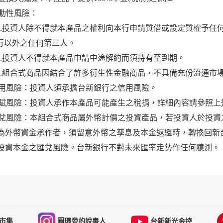
流動性風險：
1.投資人除不得就本產品之權利向本行申請質借或設定質權予任
行以外之任何第三人。
2.投資人不得就本產品申請中途解約而須持有至到期。
3.組合式商品因結合了許多衍生性金融商品，不具備充份流通市
)信用風險：投資人須承擔台新銀行之信用風險。
)稅賦風險：投資人承作本產品可能產生之稅捐，詳細內容請參照
)匯兌風險：本組合式商品屬外幣計價之投資產品，若投資人於投
為外幣資金承作者，須留意外幣之孳息及本金返還時，轉換回新
投資本金之匯兌風險。台新銀行不對未來匯率走勢作任何臆測。
市集
圓環旁的說書人
台新新光金控