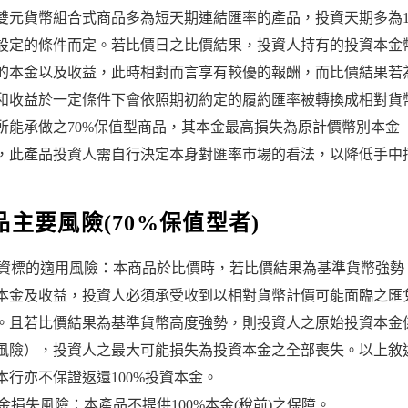
雙元貨幣組合式商品多為短天期連結匯率的產品，投資天期多為
設定的條件而定。若比價日之比價結果，投資人持有的投資本金
的本金以及收益，此時相對而言享有較優的報酬，而比價結果若
和收益於一定條件下會依照期初約定的履約匯率被轉換成相對貨
所能承做之70%保值型商品，其本金最高損失為原計價幣別本金（
，此產品投資人需自行決定本身對匯率市場的看法，以降低手中
品主要風險(70%保值型者)
)投資標的適用風險：本商品於比價時，若比價結果為基準貨幣強
本金及收益，投資人必須承受收到以相對貨幣計價可能面臨之匯
。且若比價結果為基準貨幣高度強勢，則投資人之原始投資本金
風險），投資人之最大可能損失為投資本金之全部喪失。以上敘
本行亦不保證返還100%投資本金。
)本金損失風險：本產品不提供100%本金(稅前)之保障。