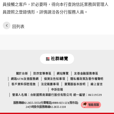
員接觸之客戶，於必要時，得向本行查詢信託業務與管理人
員證照之登錄情形，詳情請洽各分行服務人員。
回列表
社群總覽
關於台新
防詐宣導專區
網站導覽
友善金融服務專區
網路ATM友善服務網
個資法告知事項
隱私權政策及著作權聲明
客戶資料保密措施
法定揭露事項
瀏覽器版本說明
線上留言
申訴信箱
營業人名稱：台新國際商業銀行股份有限公司 統一編號：86519539
服務專線02-2655-3355(付費電話)/0800-023-123(限市話)
智能客服
24小時掛失服務專線02-2655-1110