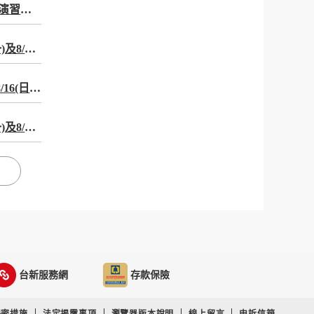
【2026城鎮韌性（防空）演習期間，台新銀行部分驗證服務受影響公告】
【重要公告】2026/8/10(一)及8/13(四)14:30至15:00配合2026城鎮韌性(防空)演習，部分縣市管制行動網路將影響國際Pay及台灣行動支付行動信用卡相關服務
【系統維護公告】2026/08/16(日)00:00~06:00暫停ATM保險專區功能
【重要公告】2026/8/10(一)及8/13(四)14:30至15:00配合2026城鎮韌性(防空)演習，部分縣市管制行動網路將影響數位通路服務。
台新服務網
存款保險
保密措施
法定揭露事項
瀏覽器版本說明
線上留言
申訴信箱