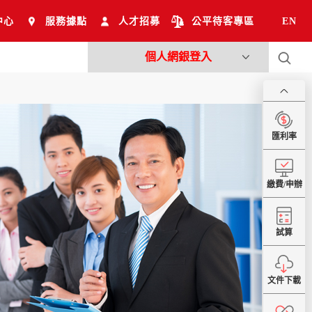
中心
服務據點
人才招募
公平待客專區
EN
個人網銀登入
匯利率
繳費/申辦
試算
文件下載