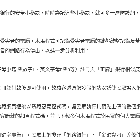
銀行的安全小秘訣，時時謹記這些小秘訣，就可多一層防護網，
受害者的電腦，木馬程式可記錄受害者電腦的鍵盤敲擊記錄及螢
害者的網路行為傳出，以進一步分析利用。
字母小寫l與數字1、英文字母n與h等）註冊與「正牌」銀行相似
。
註冊並付款後即可使用，故駭客透過架設假網站以誘使民眾誤入
暗藏網頁框架以隱藏惡意程式碼，讓民眾執行其預先上傳的數個
駭客暗藏的網頁程式碼，並已下載多個木馬程式於民眾的個人電
關鍵字廣告」，民眾上網搜尋「網路銀行」、「金融資訊」等條