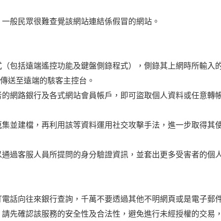
，一般民眾很難查覺該網站連結係假冒的網站。
式（包括遠端遙控功能及鍵盤側錄程式），側錄其上網時所輸入
碼傳送至遠端的駭客主控台。
者的網路銀行及各式網站會員帳戶，即可盜取個人資料或任意轉
蒐集並建檔，再利用該等資料運用社交攻擊手法，進一步取得其
以通過客服人員所提問的身分驗證資訊，並套出更多受害者的個
打電話向往來銀行查詢，千萬不要透過其他不明網頁或是電子郵
，請先確認該服務的安全性及合法性，避免進行未經授權的交易