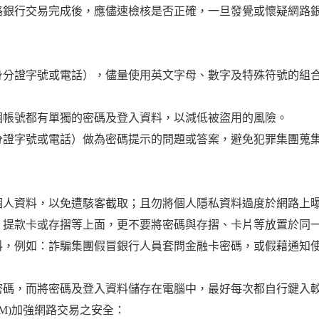
路銀行交易完成後，應儘速檢核是否正確，一旦發覺或懷疑網路
身分證字號或電話），儘量使用英文字母、數字及特殊符號的組
個帳號都有單獨的密碼及登入資料，以減低被盜用的風險。
分證字號或電話）做為密碼提示的問題或答案，避免犯罪集團蒐
個人資料，以免遭駭客截取；且勿將個人隱私資料過度於網路上
、提款卡或存摺等上面，更不要將密碼與存摺、卡片等放置於同
料，例如：詐騙集團假冒銀行人員套問金融卡密碼，或假藉通知
密碼，而將密碼及登入資料儲存在電腦中，最好每次都自行鍵入
TM)加強網路交易之安全：