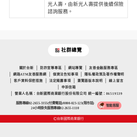
光人壽，由新光人壽提供後續保險
諮詢服務。
社群總覽
關於台新
防詐宣導專區
網站導覽
友善金融服務專區
網路ATM友善服務網
個資法告知事項
隱私權政策及著作權聲明
客戶資料保密措施
法定揭露事項
瀏覽器版本說明
線上留言
申訴信箱
營業人名稱：台新國際商業銀行股份有限公司 統一編號：86519539
服務專線02-2655-3355(付費電話)/0800-023-123(限市話)
智能客服
24小時掛失服務專線02-2655-1110
台新國際商業銀行