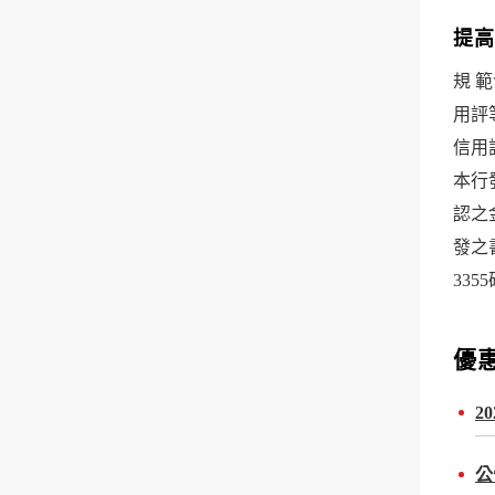
提高
規 
用評
信用評
本行
認之
發之
335
優
2