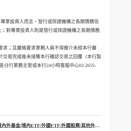
非專業投資人而言，發行或保證機構之長期債務信
’s)以上；對專業投資人則是發行或保證機構之長期債務
要求；且嚴格要求業務人員不得推介未經本行審
於交易完成後未接獲本行確認交易之回覆〈本行製
業務主管或本行24小時客服中心02-2655-
公告2026年下半年(2026/07/01~2026/12/31)理財商品處金融產品(含境內外基金/境內ETF/外國ETF/外國股票/其他外國有價證券(PS)/海外債券(CB))一般折扣及特殊優惠折扣。