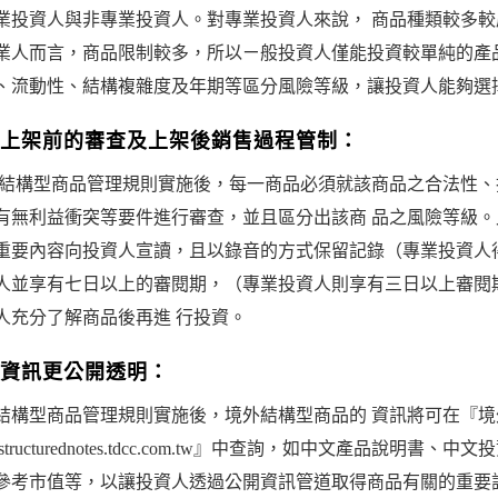
業投資人與非專業投資人。對專業投資人來說， 商品種類較多
業人而言，商品限制較多，所以ㄧ般投資人僅能投資較單純的產
、流動性、結構複雜度及年期等區分風險等級，讓投資人能夠選
上架前的審查及上架後銷售過程管制：
外結構型商品管理規則實施後，每一商品必須就該商品之合法性
有無利益衝突等要件進行審查，並且區分出該商 品之風險等級。
重要內容向投資人宣讀，且以錄音的方式保留記錄（專業投資人
人並享有七日以上的審閱期，（專業投資人則享有三日以上審閱
人充分了解商品後再進 行投資。
資訊更公開透明：
結構型商品管理規則實施後，境外結構型商品的 資訊將可在『
p://structurednotes.tdcc.com.tw』中查詢，如中文產
參考市值等，以讓投資人透過公開資訊管道取得商品有關的重要