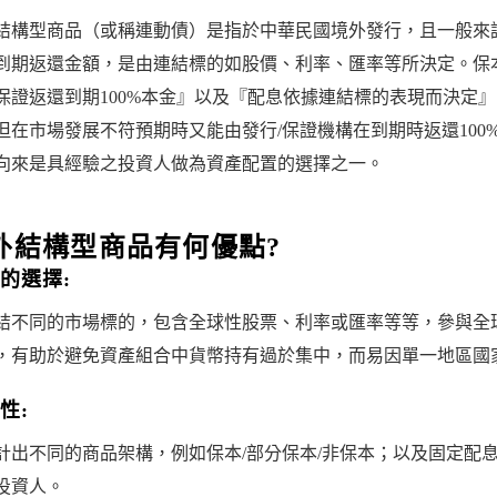
結構型商品（或稱連動債）是指於中華民國境外發行，且一般來
到期返還金額，是由連結標的如股價、利率、匯率等所決定。保
保證返還到期100%本金』以及『配息依據連結標的表現而決定
但在市場發展不符預期時又能由發行/保證機構在到期時返還10
向來是具經驗之投資人做為資產配置的選擇之一。
外結構型商品有何優點?
的選擇:
結不同的市場標的，包含全球性股票、利率或匯率等等，參與全球
，有助於避免資產組合中貨幣持有過於集中，而易因單一地區國
性:
計出不同的商品架構，例如保本/部分保本/非保本；以及固定配
投資人。