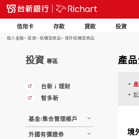
信用卡
存款
貸款
投資
個人金融
投資
結構型商品
境外結構型商品
投資
產品
專區
產
台新 i 理財
配
智多新
基金/集合管理帳戶
境
外國有價證券