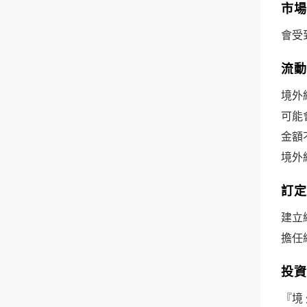
市場
會受
流動
境外
可能
金額
境外
訂定
建立
擔任
投資
『境