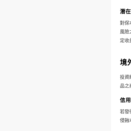
潛在
對保
風險
定收
境
投資
品之
信用
若發
侵蝕