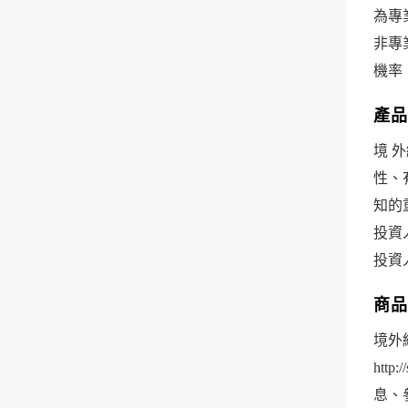
為專
非專
機率
產品
境 
性、
知的
投資
投資
商品
境外
htt
息、